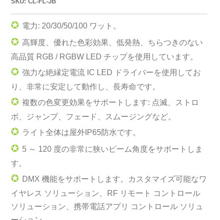
SKU: CL-FL-JB
✪
電力: 20/30/50/100 ワット。
✪
高輝度、優れた色彩効果、低発熱、ちらつきのない
高品質 RGB / RGBW LED チップを使用しています。
✪
強力な絶縁定電流 IC LED ドライバーを使用してお
り、非常に安定して動作し、長寿命です。
✪
複数の色変更効果をサポートします: 点滅、ストロ
ボ、ジャンプ、フェード、スムージングなど。
✪
ライト全体は屋外IP65防水です。
✪
5 ～ 120 度の非常に狭いビーム角度をサポートしま
す。
✪
DMX 機能をサポートします。カスタマイズ可能なワ
イヤレス ソリューション、RF リモート コントロール
ソリューション、携帯電話アプリ コントロール ソリュ
ーション。