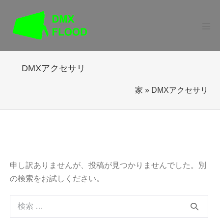
コ
ン
テ
メ
ニ
ン
ュ
ー
ツ
切
DMXアクセサリ
に
り
替
ス
え
家
»
DMXアクセサリ
キ
ッ
プ
申し訳ありませんが、投稿が見つかりませんでした。別
の検索をお試しください。
検
索