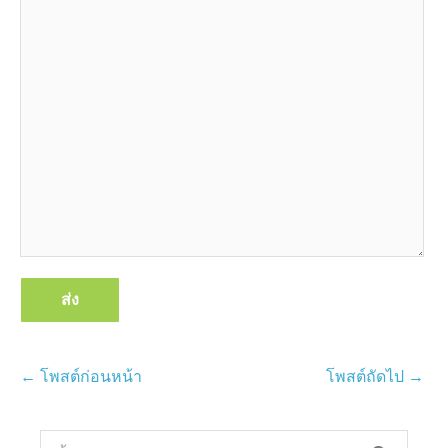
การนำ
← โพสต์ก่อนหน้า
โพสต์ถัดไป →
ทาง
โพสต์
ค้นหา: