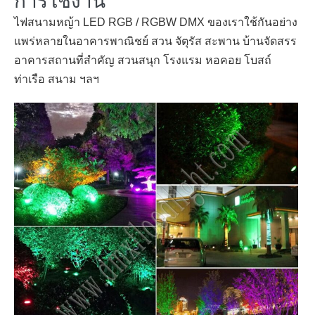
การใช้งาน
ไฟสนามหญ้า LED RGB / RGBW DMX ของเราใช้กันอย่าง
แพร่หลายในอาคารพาณิชย์ สวน จัตุรัส สะพาน บ้านจัดสรร
อาคารสถานที่สำคัญ สวนสนุก โรงแรม หอคอย โบสถ์
ท่าเรือ สนาม ฯลฯ