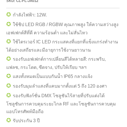
SKU: CL-FL-JA012
✪
กำลังไฟฟ้า: 12W.
✪
ใช้ชิป LED RGB / RGBW คุณภาพสูง ให้ความสว่างสูง
เอฟเฟกต์สีที่ดี ความร้อนต่ำ และไม่สั่นไหว
✪
ใช้ไดรเวอร์ IC LED กระแสคงที่แยกที่แข็งแกร่งทำงาน
ได้อย่างเสถียรและมีอายุการใช้งานยาวนาน
✪
รองรับเอฟเฟกต์การเปลี่ยนสีได้หลายสี: กระพริบ,
แฟลช, กระโดด, ซีดจาง, ปรับให้เรียบ ฯลฯ
✪
แสงทั้งหมดเป็นแบบกันน้ำ IP65 กลางแจ้ง
✪
รองรับมุมลำแสงที่แคบมากตั้งแต่ 5 ถึง 120 องศา
✪
รองรับฟังก์ชั่น DMX โซลูชันไร้สายที่ปรับแต่งได้
โซลูชันการควบคุมระยะไกล RF และโซลูชันการควบคุม
แอปโทรศัพท์มือถือ
✪
รับประกัน 3 ปี