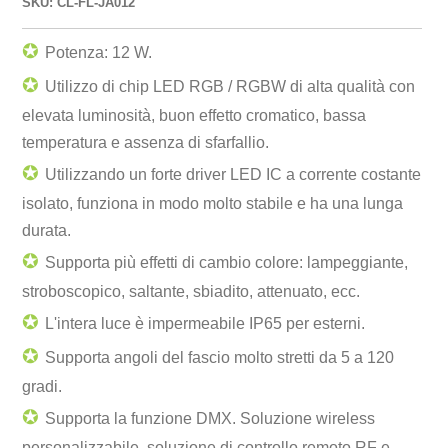
SKU: CL-FL-JA012
✪
Potenza: 12 W.
✪
Utilizzo di chip LED RGB / RGBW di alta qualità con
elevata luminosità, buon effetto cromatico, bassa
temperatura e assenza di sfarfallio.
✪
Utilizzando un forte driver LED IC a corrente costante
isolato, funziona in modo molto stabile e ha una lunga
durata.
✪
Supporta più effetti di cambio colore: lampeggiante,
stroboscopico, saltante, sbiadito, attenuato, ecc.
✪
L'intera luce è impermeabile IP65 per esterni.
✪
Supporta angoli del fascio molto stretti da 5 a 120
gradi.
✪
Supporta la funzione DMX. Soluzione wireless
personalizzabile, soluzione di controllo remoto RF e