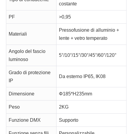
costante
PF
>0,95
Pressofusione di alluminio +
Materiali
lente + vetro temperato
Angolo del fascio
5°/10°/15°/30°/45°/60°/120°
luminoso
Grado di protezione
Da esterno IP65, IK08
IP
Dimensione
Φ185*H235mm
Peso
2KG
Funzione DMX
Supporto
Funzione senza fili
Personalizzabile