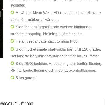
livslängd.
✪
Använder Mean Well LED-drivrutin som är ett av de
bästa förarmärkena i världen.
✪
Stöd för flera färgskiftande effekter: blinkande,
strobing, hoppning, blekning, utjämning, etc.
✪
Hela ljuset är vattentätt utomhus IP66.
✪
Stöd mycket smala strålvinklar från 5 till 120 grader.
Det längsta belysningsavståndet är mer än 150 meter.
✪
Stöd DMX-funktion. Anpassningsbar trådlös lösning,
RF-fjärrkontrolllösning och mobilappkontrolllösning.
✪
5 års garanti.
D800/CL-FL-JD1000