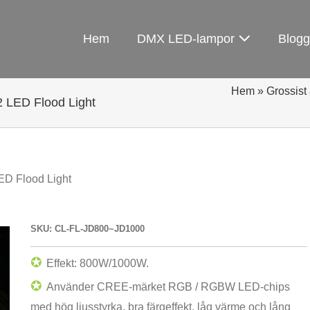
Hem
DMX LED-lampor
Blogg
Hem
»
Grossis
LED Flood Light
 Flood Light
SKU: CL-FL-JD800~JD1000
✪
Effekt: 800W/1000W.
✪
Använder CREE-märket RGB / RGBW LED-chips
med hög ljusstyrka, bra färgeffekt, låg värme och lång