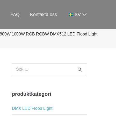
FAQ
Kontakta oss
SV
t 800W 1000W RGB RGBW DMX512 LED Flood Light
Sök
efter:
produktkategori
DMX LED Flood Light