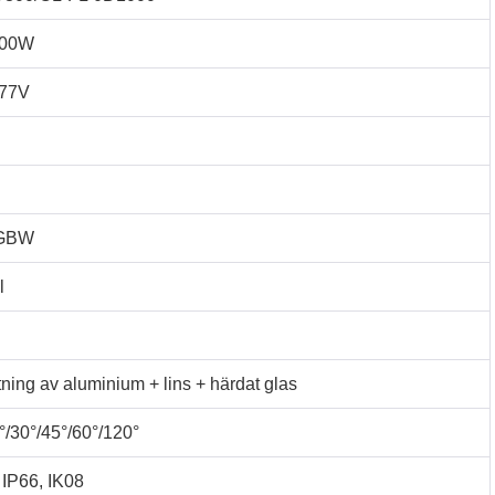
000W
77V
RGBW
l
ning av aluminium + lins + härdat glas
°/30°/45°/60°/120°
IP66, IK08