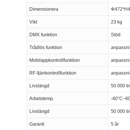
Dimensionera
Φ472*H
Vikt
23 kg
DMX funktion
Stöd
Trådlös funktion
anpassni
Mobilappkontrollfunktion
anpassni
RF-fjärrkontrollfunktion
anpassni
Livslängd
50 000 t
Arbetstemp.
-40°C~6
Livslängd
50 000 t
Garanti
5 år