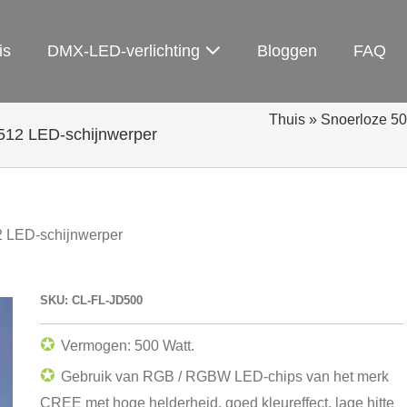
is
DMX-LED-verlichting
Bloggen
FAQ
Thuis
»
Snoerloze 5
2 LED-schijnwerper
LED-schijnwerper
SKU: CL-FL-JD500
✪
Vermogen: 500 Watt.
✪
Gebruik van RGB / RGBW LED-chips van het merk
CREE met hoge helderheid, goed kleureffect, lage hitte