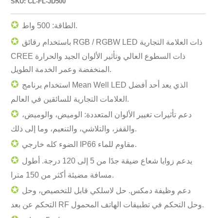
SKU: CL-FL-JD500
✪
الطاقة: 500 واط.
✪
باستخدام رقائق RGB / RGBW LED ذات العلامة التجارية
CREE ذات السطوع العالي وتأثير الألوان الجيد والحرارة
المنخفضة وعمر الخدمة الطويل.
✪
استخدام برنامج Mean Well LED الذي يعد أحد أفضل
العلامات التجارية للسائقين في العالم.
✪
دعم تأثيرات تغيير الألوان المتعددة: الوميض، والوميض،
والقفز، والتلاشي، والتنعيم، وما إلى ذلك.
✪
الضوء كله خارجي IP66 مقاوم للماء.
✪
يدعم زوايا شعاع ضيقة جدًا من 5 إلى 120 درجة. أطول
مسافة مضيئة أكثر من 150 مترا.
✪
دعم وظيفة دمكس. حل لاسلكي قابل للتخصيص، وحل
التحكم عن بعد RF وحل التحكم في تطبيقات الهاتف المحمول.