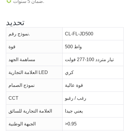
✪
ضمان 5 سنوات.
تحديد
CL-FL-JD500
نموذج رقم.
500 واط
قوة
تيار متردد 100-277 فولت
مساهمة الجهد
كري
العلامة التجارية LED
قوة عالية
نموذج الصمام
رغب / رغبو
CCT
يعني جيدا
العلامة التجارية للسائق
>0.95
الجبهة الوطنية