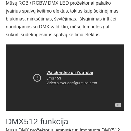
Mūsų RGB / RGBW DMX LED prožektoriai palaiko
įvairius spalvų keitimo efektus, tokius kaip šokinėjimas,
blukimas, mirksėjimas, švytėjimas, išlyginimas ir tt Jei
naudojamos su DMX valdikliu, mūsų lemputės gali
sukurti sudėtingesnius spalvų keitimo efektus.
DMX512 funkcija
Mūsų DMX prožektorių lemputė turi įmontuotą DMX512