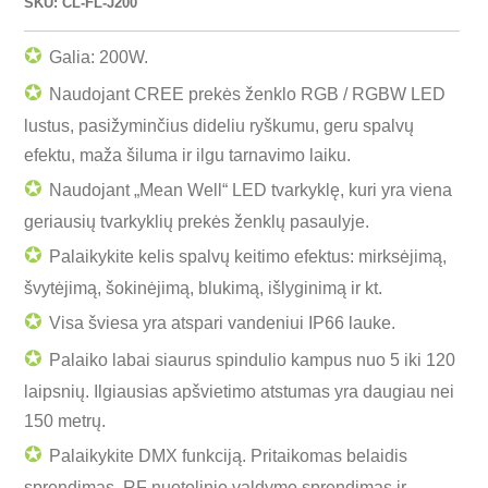
SKU: CL-FL-J200
✪
Galia: 200W.
✪
Naudojant CREE prekės ženklo RGB / RGBW LED
lustus, pasižyminčius dideliu ryškumu, geru spalvų
efektu, maža šiluma ir ilgu tarnavimo laiku.
✪
Naudojant „Mean Well“ LED tvarkyklę, kuri yra viena
geriausių tvarkyklių prekės ženklų pasaulyje.
✪
Palaikykite kelis spalvų keitimo efektus: mirksėjimą,
švytėjimą, šokinėjimą, blukimą, išlyginimą ir kt.
✪
Visa šviesa yra atspari vandeniui IP66 lauke.
✪
Palaiko labai siaurus spindulio kampus nuo 5 iki 120
laipsnių. Ilgiausias apšvietimo atstumas yra daugiau nei
150 metrų.
✪
Palaikykite DMX funkciją. Pritaikomas belaidis
sprendimas, RF nuotolinio valdymo sprendimas ir