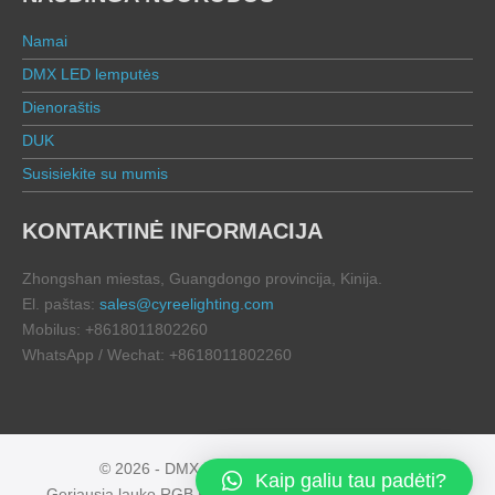
Namai
DMX LED lemputės
Dienoraštis
DUK
Susisiekite su mumis
KONTAKTINĖ INFORMACIJA
Zhongshan miestas, Guangdongo provincija, Kinija.
El. paštas:
sales@cyreelighting.com
Mobilus: +8618011802260
WhatsApp / Wechat: +8618011802260
© 2026 - DMX FLOOD | All rights reserved
Kaip galiu tau padėti?
Geriausia lauko RGB RGBW DMX LED prožektorių šviesa