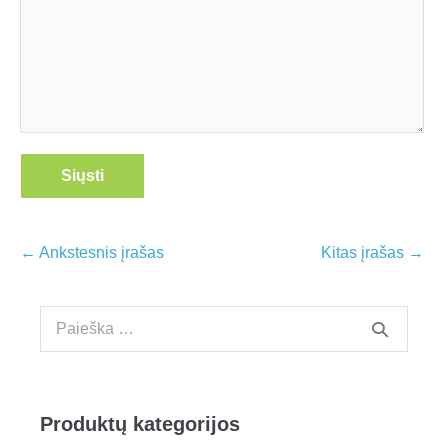
Post
← Ankstesnis įrašas
Kitas įrašas →
Navigation
Ieškoti:
Produktų kategorijos