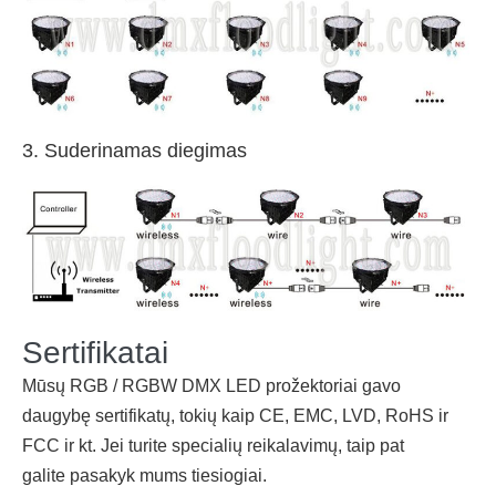
3. Suderinamas diegimas
Sertifikatai
Mūsų RGB / RGBW DMX LED prožektoriai gavo
daugybę sertifikatų, tokių kaip CE, EMC, LVD, RoHS ir
FCC ir kt. Jei turite specialių reikalavimų, taip pat
galite
pasakyk mums
tiesiogiai.