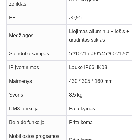
ženklas
PF
>0,95
Liejimas aliuminiu + lęšis +
Medžiagos
grūdintas stiklas
Spindulio kampas
5°/10°/15°/30°/45°/60°/120°
IP įvertinimas
Lauko IP66, IK08
Matmenys
430 * 305 * 160 mm
Svoris
8,5 kg
DMX funkcija
Palaikymas
Belaidė funkcija
Pritaikoma
Mobiliosios programos