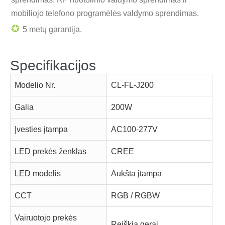
mobiliojo telefono programėlės valdymo sprendimas.
✪
5 metų garantija.
Specifikacijos
Modelio Nr.
CL-FL-J200
Galia
200W
Įvesties įtampa
AC100-277V
LED prekės ženklas
CREE
LED modelis
Aukšta įtampa
CCT
RGB / RGBW
Vairuotojo prekės
Reiškia gerai