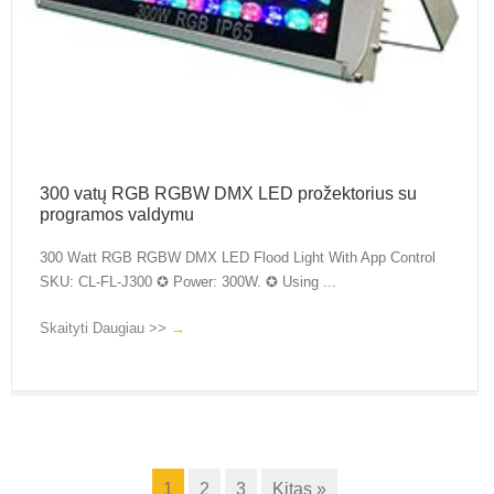
300 vatų RGB RGBW DMX LED prožektorius su
programos valdymu
300 Watt RGB RGBW DMX LED Flood Light With App Control
SKU: CL-FL-J300 ✪ Power: 300W. ✪ Using ...
Skaityti Daugiau >>
→
1
2
3
Kitas »