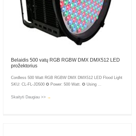
Belaidis 500 vatų RGB RGBW DMX DMX512 LED
prožektorius
Cordless 500 Watt RGB RGBW DMX DMX512 LED Flood Light
SKU: CL-FL-JD500 ✪ Power: 500 Watt. ✪ Using ...
Skaityti Daugiau >>
→