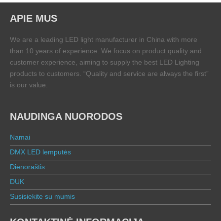
APIE MUS
We are a leading LED light manufacturer in China with more
than 10 years of experience. We focus on product quality and
customer experience, aiming to supply the best LED Lighting
products to customers. “Quality and service are always the first”
is our value.
NAUDINGA NUORODOS
Namai
DMX LED lemputės
Dienoraštis
DUK
Susisiekite su mumis