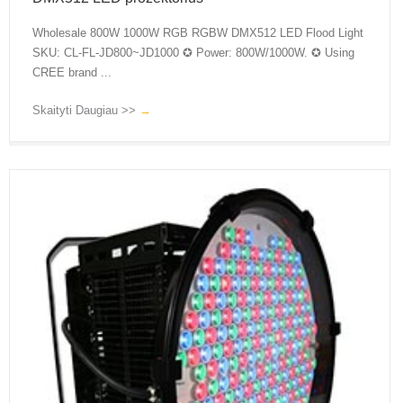
Wholesale 800W 1000W RGB RGBW DMX512 LED Flood Light
SKU: CL-FL-JD800~JD1000 ✪ Power: 800W/1000W. ✪ Using
CREE brand ...
Skaityti Daugiau >>
→