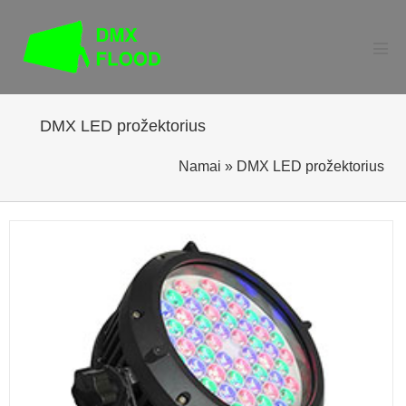
Pereiti
prie
turinio
Perj
men
DMX LED prožektorius
Namai
»
DMX LED prožektorius