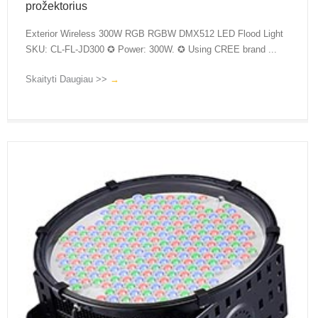
prožektorius
Exterior Wireless 300W RGB RGBW DMX512 LED Flood Light
SKU: CL-FL-JD300 ✪ Power: 300W. ✪ Using CREE brand ...
Skaityti Daugiau >>
→