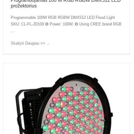
Programuojamas 100 W RGB RGBW DMX512 LED
prožektorius
Programmable 100W RGB RGBW DMX512 LED Flood Light
SKU: CL-FL-JD100 ✪ Power: 100W. ✪ Using CREE brand RGB
...
Skaityti Daugiau >>
→