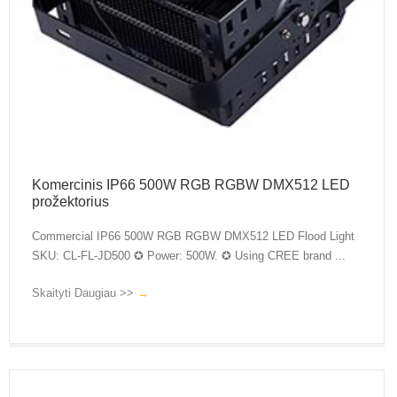
Komercinis IP66 500W RGB RGBW DMX512 LED
prožektorius
Commercial IP66 500W RGB RGBW DMX512 LED Flood Light
SKU: CL-FL-JD500 ✪ Power: 500W. ✪ Using CREE brand ...
Skaityti Daugiau >>
→