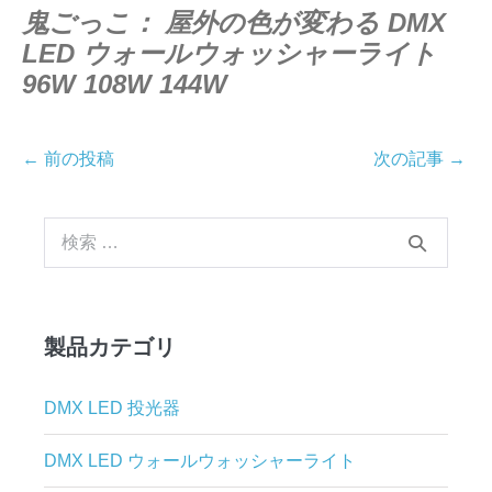
鬼ごっこ：
屋外の色が変わる DMX
LED ウォールウォッシャーライト
96W 108W 144W
投
← 前の投稿
次の記事 →
稿
ナ
検
ビ
索
ゲ
す
ー
る：
シ
製品カテゴリ
ョ
ン
DMX LED 投光器
DMX LED ウォールウォッシャーライト