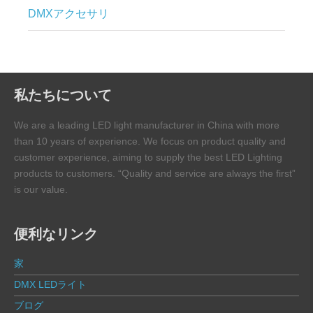
DMXアクセサリ
私たちについて
We are a leading LED light manufacturer in China with more
than 10 years of experience. We focus on product quality and
customer experience, aiming to supply the best LED Lighting
products to customers. “Quality and service are always the first”
is our value.
便利なリンク
家
DMX LEDライト
ブログ