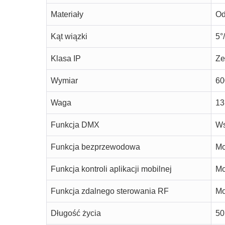
Materiały
Od
Kąt wiązki
5°
Klasa IP
Ze
Wymiar
60
Waga
13
Funkcja DMX
Ws
Funkcja bezprzewodowa
Mo
Funkcja kontroli aplikacji mobilnej
Mo
Funkcja zdalnego sterowania RF
Mo
Długość życia
50