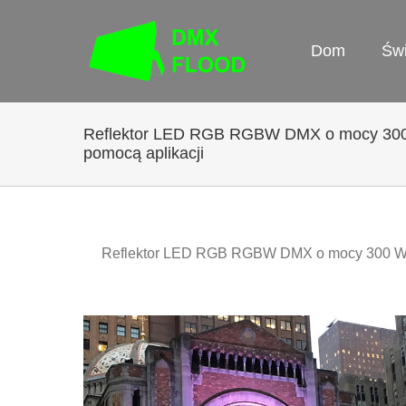
Przejdź
do
Dom
Św
treści
Reflektor LED RGB RGBW DMX o mocy 300
pomocą aplikacji
Reflektor LED RGB RGBW DMX o mocy 300 W z