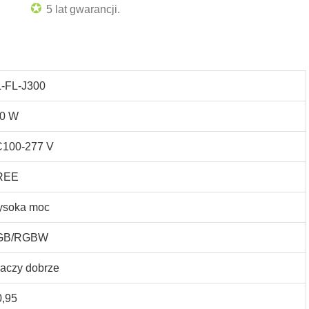
✪
5 lat gwarancji.
-FL-J300
0 W
100-277 V
REE
soka moc
GB/RGBW
aczy dobrze
0,95