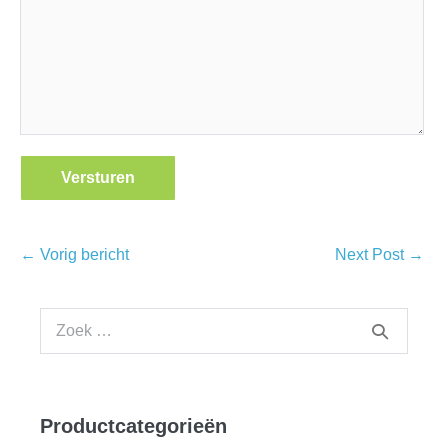
Bericht
← Vorig bericht
Next Post →
navigatie
Zoek
naar:
Productcategorieën