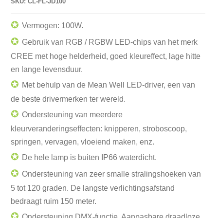
SKU: CL-FL-JD100
✪
Vermogen: 100W.
✪
Gebruik van RGB / RGBW LED-chips van het merk
CREE met hoge helderheid, goed kleureffect, lage hitte
en lange levensduur.
✪
Met behulp van de Mean Well LED-driver, een van
de beste drivermerken ter wereld.
✪
Ondersteuning van meerdere
kleurveranderingseffecten: knipperen, stroboscoop,
springen, vervagen, vloeiend maken, enz.
✪
De hele lamp is buiten IP66 waterdicht.
✪
Ondersteuning van zeer smalle stralingshoeken van
5 tot 120 graden. De langste verlichtingsafstand
bedraagt ruim 150 meter.
✪
Ondersteuning DMX-functie. Aanpasbare draadloze