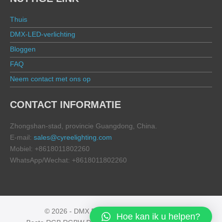
Thuis
DMX-LED-verlichting
Bloggen
FAQ
Neem contact met ons op
CONTACT INFORMATIE
Zhongshan-stad, provincie Guangdong, China.
E-mail:
sales@cyreelighting.com
Mobiel: +8618011802260
WhatsApp/Wechat: +8618011802260
© 2026 - DMX FLOOD | All rights reserved
Hoe kan ik u helpen?