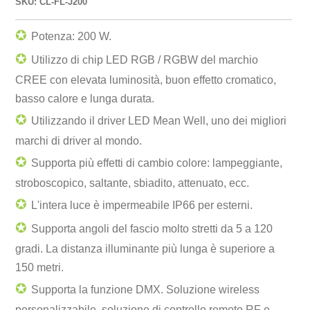
SKU: CL-FL-J200
✪
Potenza: 200 W.
✪
Utilizzo di chip LED RGB / RGBW del marchio
CREE con elevata luminosità, buon effetto cromatico,
basso calore e lunga durata.
✪
Utilizzando il driver LED Mean Well, uno dei migliori
marchi di driver al mondo.
✪
Supporta più effetti di cambio colore: lampeggiante,
stroboscopico, saltante, sbiadito, attenuato, ecc.
✪
L'intera luce è impermeabile IP66 per esterni.
✪
Supporta angoli del fascio molto stretti da 5 a 120
gradi. La distanza illuminante più lunga è superiore a
150 metri.
✪
Supporta la funzione DMX. Soluzione wireless
personalizzabile, soluzione di controllo remoto RF e