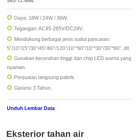
SKU: CL-WWL
✪
Daya: 18W / 24W / 36W.
✪
Tegangan: AC85-265V/DC24V.
✪
Mendukung berbagai jenis sudut pancaran:
5°/10°/15°/30°/45°/60°/120°/10°*60°/10°*30°/30°*60°, dll.
✪
Gunakan kecerahan tinggi dan chip LED warna yang
nyaman.
✪
Penjualan langsung pabrik.
✪
Garansi 3 Tahun.
Unduh Lembar Data
Eksterior tahan air