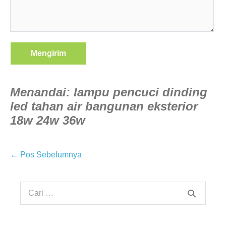
Menandai:
lampu pencuci dinding
led tahan air bangunan eksterior
18w 24w 36w
Navigasi
← Pos Sebelumnya
Tulisan
Pencarian
untuk: