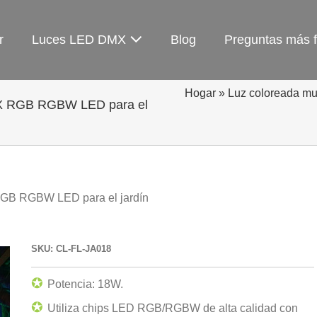
r
Luces LED DMX
Blog
Preguntas más 
Hogar
»
Luz coloreada m
MX RGB RGBW LED para el
RGB RGBW LED para el jardín
SKU: CL-FL-JA018
✪
Potencia: 18W.
✪
Utiliza chips LED RGB/RGBW de alta calidad con