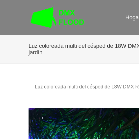
saltar
al
Hoga
contenido
Luz coloreada multi del césped de 18W D
jardín
Luz coloreada multi del césped de 18W DMX 