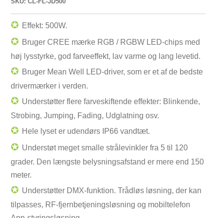
SKU: CL-FL-JD500
✪
Effekt: 500W.
✪
Bruger CREE mærke RGB / RGBW LED-chips med
høj lysstyrke, god farveeffekt, lav varme og lang levetid.
✪
Bruger Mean Well LED-driver, som er et af de bedste
drivermærker i verden.
✪
Understøtter flere farveskiftende effekter: Blinkende,
Strobing, Jumping, Fading, Udglatning osv.
✪
Hele lyset er udendørs IP66 vandtæt.
✪
Understøt meget smalle strålevinkler fra 5 til 120
grader. Den længste belysningsafstand er mere end 150
meter.
✪
Understøtter DMX-funktion. Trådløs løsning, der kan
tilpasses, RF-fjernbetjeningsløsning og mobiltelefon
App-styringsløsning.