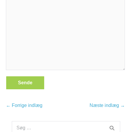
Indlægsnavigation
← Forrige indlæg
Næste indlæg →
Søge