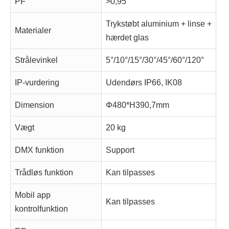
PF
>0,95
Trykstøbt aluminium + linse +
Materialer
hærdet glas
Strålevinkel
5°/10°/15°/30°/45°/60°/120°
IP-vurdering
Udendørs IP66, IK08
Dimension
Φ480*H390,7mm
Vægt
20 kg
DMX funktion
Support
Trådløs funktion
Kan tilpasses
Mobil app
Kan tilpasses
kontrolfunktion