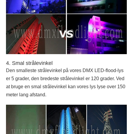
4. Smal strålevinkel
Den smalleste strålevinkel på vores DMX LED-flood-lys
er 5 grader, den bredeste strålevinkel er 120 grader. Ved
at bruge en smal strålevinkel kan vores lys lyse over 150
meter lang afstand.